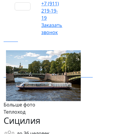
+7 (911)
219-19-
19
Заказать
звонок
Больше фото
Теплоход
Сицилия
до
36
человек