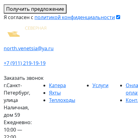
Получить предложение
Я согласен с
политикой конфиденциальности
north.venetsia@ya.ru
+7 (911) 219-19-19
Заказать звонок
г.Санкт-
Катера
Услуги
Онл
Петербург,
Яхты
опла
улица
Теплоходы
Конт
Наличная,
дом 59
Ежедневно:
10:00 —
22:00