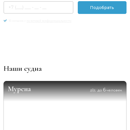
Подобрать
Я согласен с
политикой конфиденциальности
Наши судна
Мурена
6
до
человек