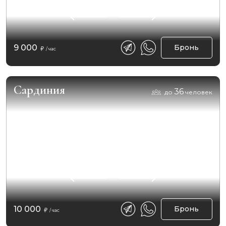
9 000
Бронь
/ час
Сардиния
36
до
человек
10 000
Бронь
/ час